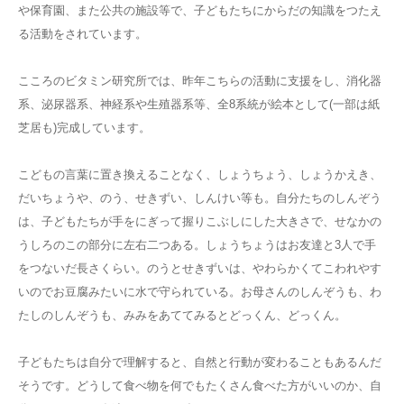
や保育園、また公共の施設等で、子どもたちにからだの知識をつたえ
る活動をされています。
こころのビタミン研究所では、昨年こちらの活動に支援をし、消化器
系、泌尿器系、神経系や生殖器系等、全8系統が絵本として(一部は紙
芝居も)完成しています。
こどもの言葉に置き換えることなく、しょうちょう、しょうかえき、
だいちょうや、のう、せきずい、しんけい等も。自分たちのしんぞう
は、子どもたちが手をにぎって握りこぶしにした大きさで、せなかの
うしろのこの部分に左右二つある。しょうちょうはお友達と3人で手
をつないだ長さくらい。のうとせきずいは、やわらかくてこわれやす
いのでお豆腐みたいに水で守られている。お母さんのしんぞうも、わ
たしのしんぞうも、みみをあててみるとどっくん、どっくん。
子どもたちは自分で理解すると、自然と行動が変わることもあるんだ
そうです。どうして食べ物を何でもたくさん食べた方がいいのか、自