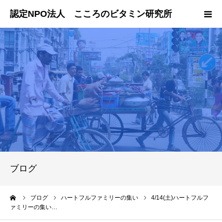
ホーム
国内での活動
海外での活動
会員・寄付のお申し込み
ブログ
ーム
ブログ
ハートフルファミリーの集い
4/14(土)ハートフルフ
ァミリーの集い…