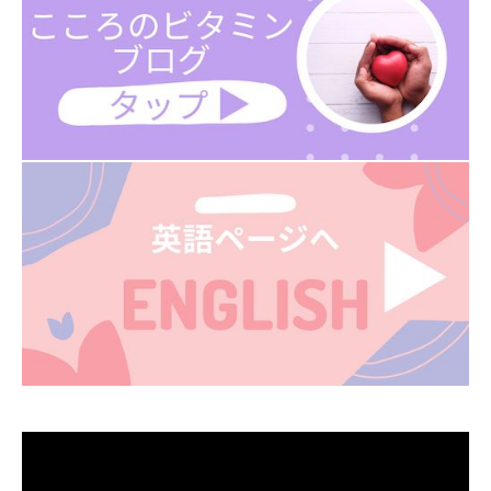
動
画
プ
レ
ー