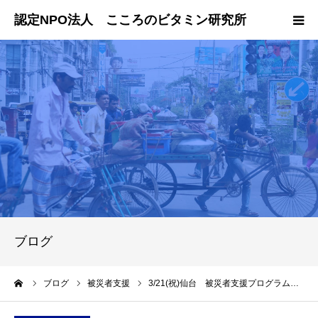
ホーム
国内での活動
海外での活動
会員・寄付のお申し込み
ブログ
ーム
ブログ
被災者支援
3/21(祝)仙台 被災者支援プログラム…