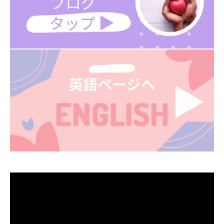
動
画
プ
レ
ー
ヤ
ー